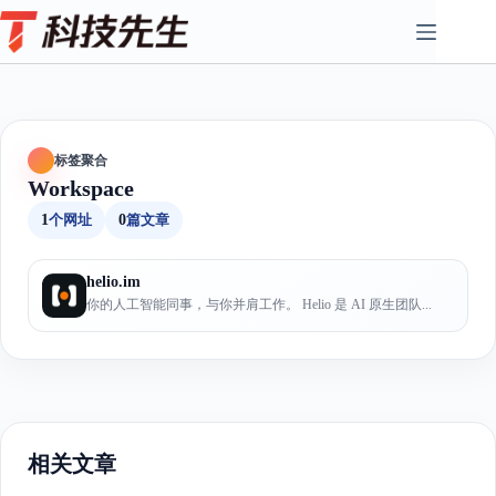
Skip
to
content
标签聚合
Workspace
1
个网址
0
篇文章
helio.im
你的人工智能同事，与你并肩工作。 Helio 是 AI 原生团队...
相关文章