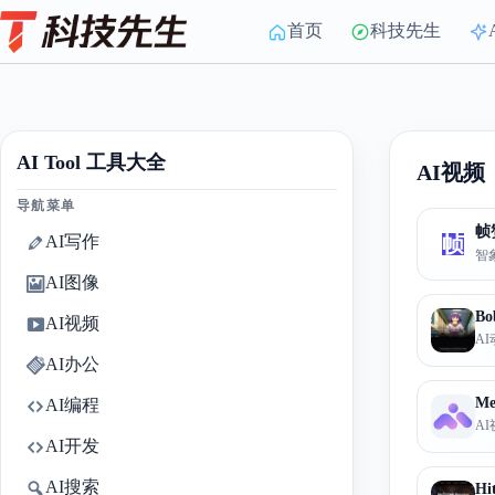
Skip
to
首页
科技先生
content
AI Tool 工具大全
AI视频
导航菜单
帧
AI写作
帧
AI图像
Bo
AI视频
AI办公
Me
AI编程
AI开发
AI搜索
Hi