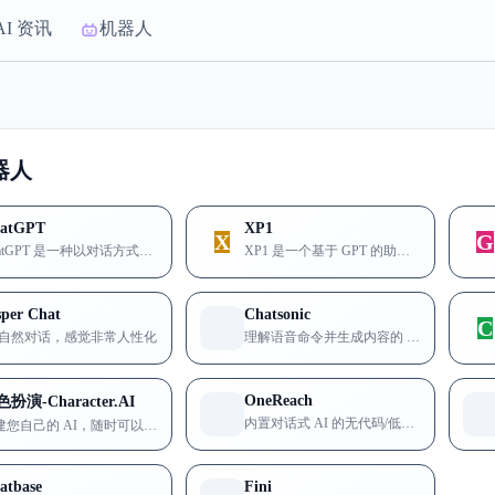
器人
atGPT
XP1
X
G
ChatGPT 是一种以对话方式进行交互的模型
XP1 是一个基于 GPT 的助手，可以访问您的浏览器选项卡内容...
sper Chat
Chatsonic
C
I 自然对话，感觉非常人性化
理解语音命令并生成内容的 NLP AI 聊天机器人
OneReach
扮演-Character.AI
内置对话式 AI 的无代码/低代码流程自动化平台
创建您自己的 AI，随时可以帮助您处理任何事情
atbase
Fini
构建根据您的数据训练的 AI 聊天机器人
根据您的知识库生成一个 AI 代理，准备好回答问题