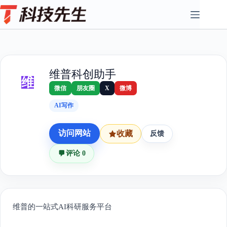
Skip
to
content
维普科创助手
维
微信
朋友圈
X
微博
AI写作
访问网站
收藏
反馈
评论 0
维普的一站式AI科研服务平台