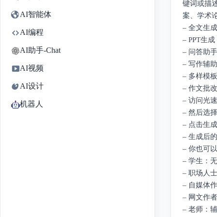
键词或描
AI智能体
案、学术
– 全文
AI编程
– PPT
AI助手-Chat
– 问答助
– 写作
AI视频
– 多样
AI设计
– 作文
– 访问光速
机器人
– 然后
– 点击生
– 生成后
– 你也可
– 学生
– 职场
– 自媒
– 网文
– 老师