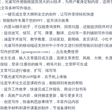
述，光速写作便能根据其强大的AI技术，为用户量身定制内容，适用
论文等多种写作场合。
生成：一键完成文章大纲和全文的创作，让写作变得轻松快捷
生成：智能制作专属于您的PPT，提升演示效果
手：内置AI聊天助手，不仅能查询资料、回答问题，还能提供陪伴对
辅助：提供改写、续写、扩写、降重、翻译、总结等一系列辅助写作功
模板：涵盖学术改写、教学教案、活动策划、新闻稿、发言讲话、小红
批改：光速写作的移动端还支持对中小学作文进行拍照智能识别进行批
写作的官网（guangsuxie.com），点击免费使用
选择全文生成，输入文章题目或主题，选择文章类型、风格、大纲、长
成按钮，登录/注册你的账号，稍等片刻，文章即可生成
的文章可以进行修改、扩写、续写等
以下载光速写作的APP版本，在手机上体验
：无论是学术论文还是课程作业，都能得到有效的帮助
人士：提升工作效率，快速完成工作报告、商业计划书等
体作者：高效产出内容，保持频道更新，吸引更多关注
作者：创意写作，快速构思故事情节，丰富作品内容
：辅助教学材料和课件课案的制作，节省备课时间