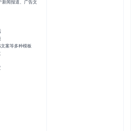
于新闻报道、广告文
话
能
书文案等多种模板
改
度