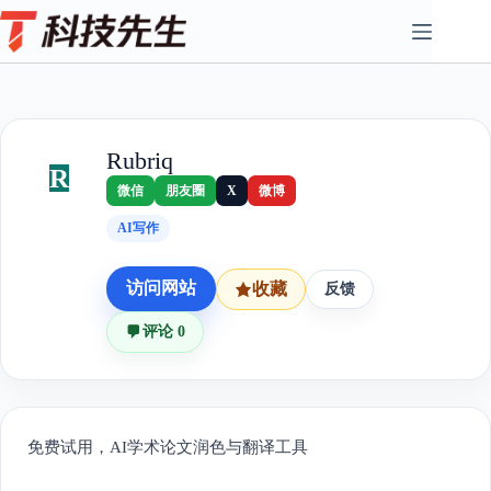
Skip
to
content
Rubriq
R
微信
朋友圈
X
微博
AI写作
访问网站
收藏
反馈
评论 0
免费试用，AI学术论文润色与翻译工具