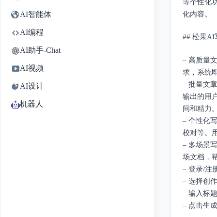
等个性化
化内容。
AI智能体
AI编程
## 松果
AI助手-Chat
– 高质
AI视频
求，系统
– 批量文
AI设计
输出的用
机器人
间和精力
– 个性
校对等。
– 多场
场文档，
– 登录/注
– 选择
– 输入标
– 点击生