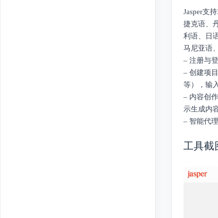
Jaspe
捷克语、
利语、日
马尼亚语
– 注册与
– 创建项
等），输
– 内容创
示生成内
– 智能代理（
工具截