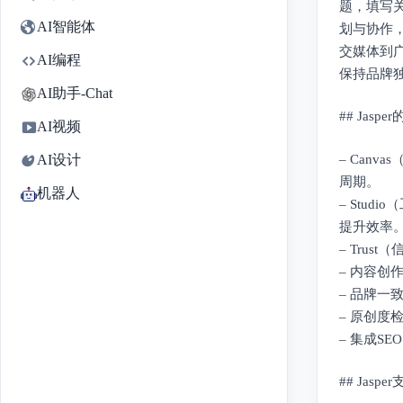
题，填写关
AI智能体
划与协作，S
交媒体到
AI编程
保持品牌独
AI助手-Chat
## Jasp
AI视频
– Can
AI设计
周期。
机器人
– Stu
提升效率
– Tru
– 内容
– 品牌
– 原创
– 集成S
## Jasp