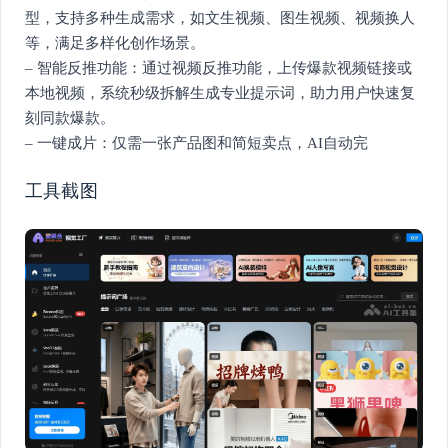
型，支持多种生成需求，如文生视频、图生视频、视频换人
等，满足多样化创作场景。
– 智能反推功能：通过视频反推功能，上传爆款视频链接或
本地视频，系统秒级拆解生成专业提示词，助力用户快速复
刻同款爆款。
– 一键成片：仅需一张产品图和简短卖点，AI自动完
工具截图