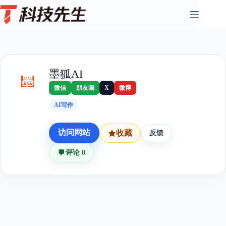
Skip
to
content
墨狐AI
墨
微信
朋友圈
X
微博
AI写作
访问网站
收藏
反馈
评论 0