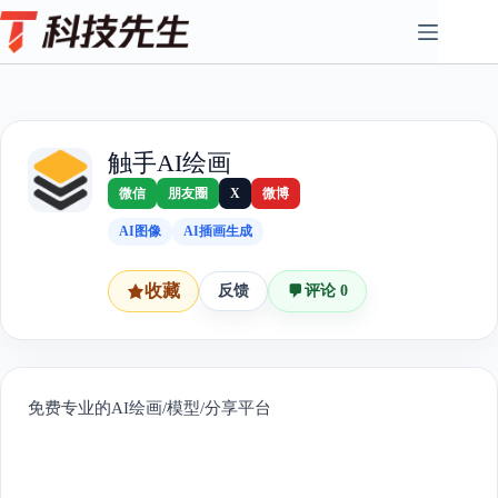
Skip
to
content
触手AI绘画
微信
朋友圈
X
微博
AI图像
AI插画生成
收藏
反馈
评论 0
免费专业的AI绘画/模型/分享平台