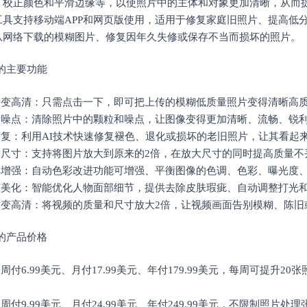
、校正颜色和平滑边缘等，以使照片中的主体和对象更加清晰，从而
工具支持移动端APP和网页版使用，适用于修复家庭旧照片、提高低
从网络下载的模糊图片、修复因年久失修或保存不当而损坏的照片。
ni的主要功能
照片变高清：只需点击一下，即可把上传的模糊低质量照片变得清晰高
照片噪点：清除照片中的颗粒和噪点，让图像变得更加清晰、流畅、锐
片修复：利用AI技术快速修复褪色、退化或损坏的老旧照片，让其看起
图片尺寸：支持将图片放大到原来的2倍，在放大尺寸的同时提高质量不
色彩增强：自动色彩改进功能可增强、平衡图像的色调、色彩、曝光度
细节美化：智能优化人物面部细节，提供去除皮肤瑕疵、自动调整打光
画质变高清：将视频的质量和尺寸放大2倍，让视频画面告别模糊、陈
ni的产品价格
：周付6.99美元、月付17.99美元、年付179.99美元，每周可提升2
：周付9.99美元、月付24.99美元、年付249.99美元，不限制照片