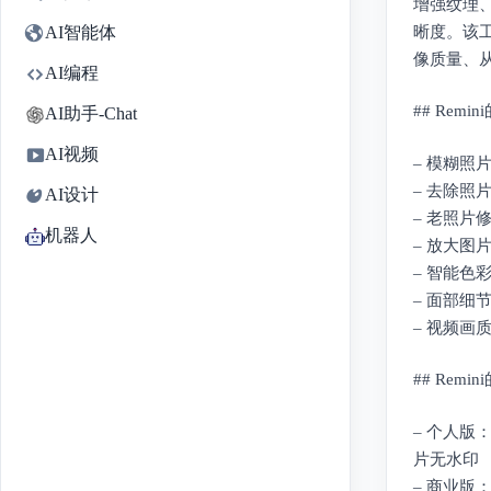
增强纹理
晰度。该
AI智能体
像质量、
AI编程
## Remi
AI助手-Chat
AI视频
– 模糊
– 去除
AI设计
– 老照
机器人
– 放大
– 智能
– 面部
– 视频
## Remi
– 个人版
片无水印
– 商业版