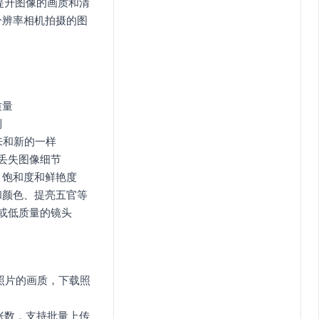
提升图像的画质和清
分辨率相机拍摄的图
质量
利
来和新的一样
丢失图像细节
、饱和度和鲜艳度
和颜色、提亮五官等
旧或低质量的镜头
0张照片的画质，下载照
处理张数，支持批量上传