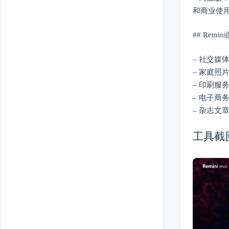
和商业使
## Remi
– 社交
– 家庭
– 印刷
– 电子
– 杂志
工具截