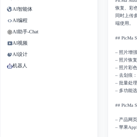
PicMa
恢复、彩色
AI智能体
同时上传
AI编程
端使用。
AI助手-Chat
## PicMa
AI视频
– 照片
AI设计
– 照片
机器人
– 照片
– 去划
– 批量
– 多功
## PicMa
– 产品网页版：
– 苹果AppSt