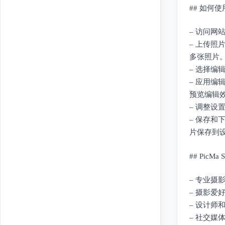
## 如何使用P
– 访问网站
– 上传照
多张照片
– 选择
– 应用编
预览编辑
– 调整
– 保存
片保存到
## PicM
– 专业
– 摄影
– 设计
– 社交