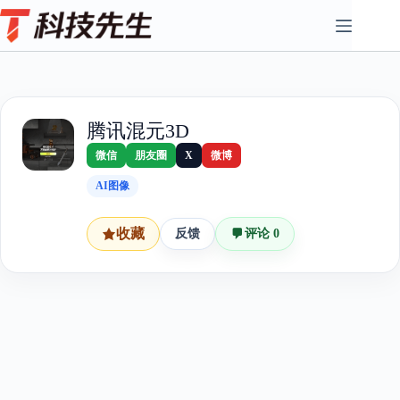
Skip
to
content
腾讯混元3D
微信
朋友圈
X
微博
AI图像
收藏
反馈
评论 0