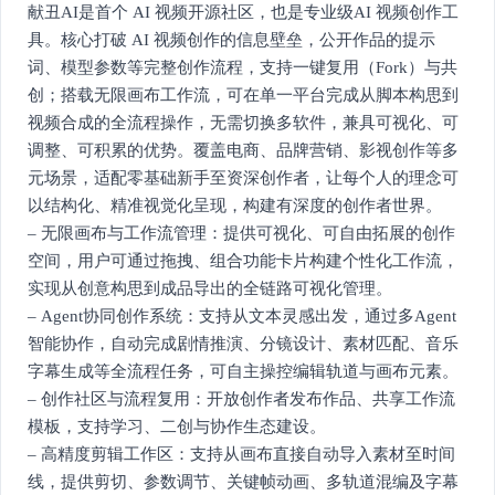
献丑AI是首个 AI 视频开源社区，也是专业级AI 视频创作工
具。核心打破 AI 视频创作的信息壁垒，公开作品的提示
词、模型参数等完整创作流程，支持一键复用（Fork）与共
创；搭载无限画布工作流，可在单一平台完成从脚本构思到
视频合成的全流程操作，无需切换多软件，兼具可视化、可
调整、可积累的优势。覆盖电商、品牌营销、影视创作等多
元场景，适配零基础新手至资深创作者，让每个人的理念可
以结构化、精准视觉化呈现，构建有深度的创作者世界。
– 无限画布与工作流管理：提供可视化、可自由拓展的创作
空间，用户可通过拖拽、组合功能卡片构建个性化工作流，
实现从创意构思到成品导出的全链路可视化管理。
– Agent协同创作系统：支持从文本灵感出发，通过多Agent
智能协作，自动完成剧情推演、分镜设计、素材匹配、音乐
字幕生成等全流程任务，可自主操控编辑轨道与画布元素。
– 创作社区与流程复用：开放创作者发布作品、共享工作流
模板，支持学习、二创与协作生态建设。
– 高精度剪辑工作区：支持从画布直接自动导入素材至时间
线，提供剪切、参数调节、关键帧动画、多轨道混编及字幕