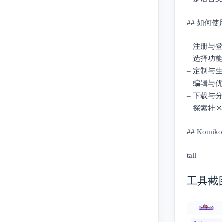
## 如何使用
– 注册与登
– 选择
– 定制与
– 编辑
– 下载
– 探索
## Komi
tall
工具截