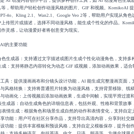
oAI 是 AI 动漫内容创作平台，提供多种创作工具，如 AI 动漫角色
等，帮助用户轻松创作动漫风格的图片、GIF 和视频。KomikoAI 提
、GPT-4o、Kling 2.1、Wan2.1、Google Veo 2等，帮助用户实
上传照片或描述，选择不同动漫风格，能生成个性化的作品。Komiko
创作灵感，让动漫爱好者将创意变为现实。
koAI的主要功能
动漫角色生成器：支持通过文字描述或图片生成个性化动漫角色，支持多
动画生成：支持将静态内容转化为动态 GIF 或视频，添加动画效果，适
作工具：提供漫画画布和分镜头设计功能，AI 能生成完整漫画页面，
编辑与风格转换：支持将普通照片转换为动漫风格，支持背景移除、线
编辑与动画化：上传视频后添加动画效果，生成中间帧，实现平滑过渡
角色表生成器：自动生成角色的详细信息表，包括外观、性格和背景故
动作与表情生成：根据角色和场景生成自然的动作和表情变化，支持自定
与分享功能：用户可在社区分享作品，支持导出高清内容，分享到社交
与预设功能：提供丰富模板和预设风格，支持自定义模板保存，提升创
言支持：支持多种语言，包括英语、中文、日语、韩语等，方便全球用