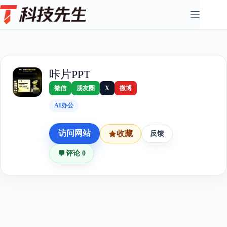
Skip
to
content
咔片PPT
微信
朋友圈
X
微博
AI办公
访问网站
收藏
反馈
评论 0