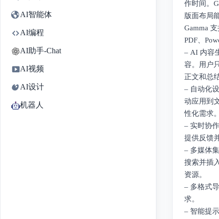
作时间。G
AI智能体
版面布局
Gamma
AI编程
PDF、Po
AI助手-Chat
– AI 
容。用户只
AI视频
正文和总
AI设计
– 自动化
动应用到
机器人
性化需求
– 实时协
提供反馈
– 多媒体
搜索并插入 
资源。
– 多格式
求。
– 智能提