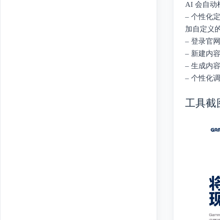
AI 会
– 个性
加自定义
– 登录官网
– 新建内
– 生成内
– 个性
工具截