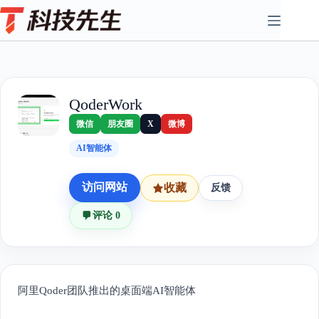
Skip
to
content
QoderWork
微信
朋友圈
X
微博
AI智能体
访问网站
收藏
反馈
评论 0
阿里Qoder团队推出的桌面端AI智能体