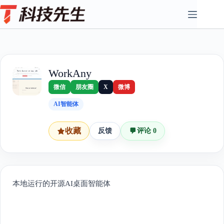
Skip
to
content
WorkAny
微信
朋友圈
X
微博
AI智能体
收藏
反馈
评论 0
本地运行的开源AI桌面智能体