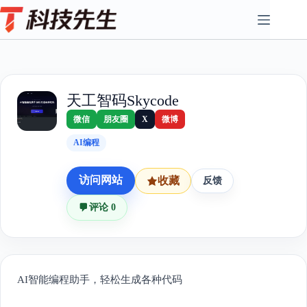
Skip
to
content
天工智码Skycode
微信
朋友圈
X
微博
AI编程
访问网站
收藏
反馈
评论 0
AI智能编程助手，轻松生成各种代码