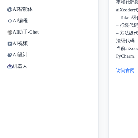
率和代码
AI智能体
aiXco
– Tok
AI编程
– 行级
AI助手-Chat
– 方法
法级代码
AI视频
当前aiXco
AI设计
PyCharm
机器人
访问官网