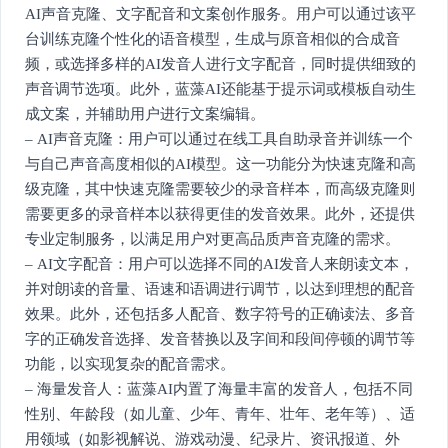
AI声音克隆、文字配音和文案创作服务。用户可以通过该平
台训练克隆个性化的语音模型，生成与原音相似的合成音
频，或选择多样的AI发音人进行文字配音，同时提供细致的
声音调节选项。此外，蓝藻AI还能基于提示词或模板自动生
成文案，并辅助用户进行文案编辑。
– AI声音克隆：用户可以通过在线工具自助录音并训练一个
与自己声音高度相似的AI模型。这一功能分为快速克隆和高
级克隆，其中快速克隆需要较少的录音样本，而高级克隆则
需要更多的录音样本以获得更佳的发音效果。此外，还提供
专业定制服务，以满足用户对更高品质声音克隆的需求。
– AI文字配音：用户可以选择不同的AI发音人来朗读文本，
并对朗读的音量、语速和语调进行调节，以达到理想的配音
效果。此外，还包括多人配音、数字符号的正确读法、多音
字的正确发音选择、发音替换以及字间和段间停顿的调节等
功能，以实现复杂的配音需求。
– 海量发音人：蓝藻AI内置了海量丰富的发音人，包括不同
性别、年龄段（如儿童、少年、青年、壮年、老年等）、适
用领域（如影视解说、游戏动漫、纪录片、资讯报道、外