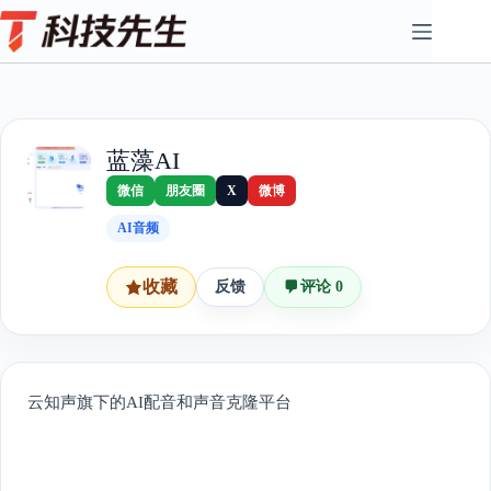
Skip
to
content
蓝藻AI
微信
朋友圈
X
微博
AI音频
收藏
反馈
评论 0
云知声旗下的AI配音和声音克隆平台