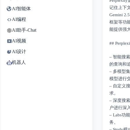
Perple
记住上下文、
AI智能体
Gemini
AI编程
框架等功能
能提供强
AI助手-Chat
AI视频
## Perpl
AI设计
– 智能
机器人
的查询和
– 多模型
模型进行
– 自定
求。
– 深度搜
户进行深
– Lab
务。
– Stu