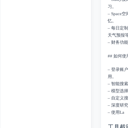
习。
– Spa
忆。
– 每日定
天气预报
– 财务
## 如何使用P
– 登录账户：
用。
– 智能搜
– 模型选
– 自定
– 深度研
– 使用La
工具截