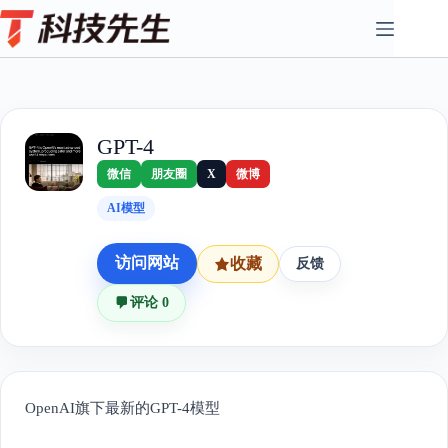
Skip
to
content
GPT-4
微信
朋友圈
X
微博
AI模型
访问网站
收藏
反馈
评论 0
OpenAI旗下最新的GPT-4模型