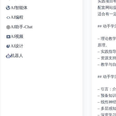
实践项目
配套网站
AI智能体
适合有一
AI编程
## 动手
AI助手-Chat
AI视频
– 理论
原理。
AI设计
– 实践
机器人
– 资源
– 教学
## 动手
– 引言
– 预备
– 线性
– 多层
– 深度