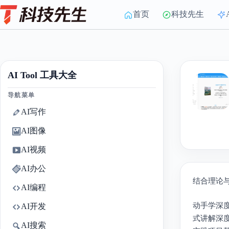
Skip
to
首页
科技先生
content
AI Tool 工具大全
导航菜单
AI写作
AI图像
AI视频
AI办公
结合理论
AI编程
动手学深
AI开发
式讲解深
AI搜索