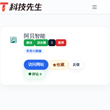
Skip
to
content
阿贝智能
阿
微信
朋友圈
X
微博
常用AI图像
访问网站
收藏
反馈
评论 0