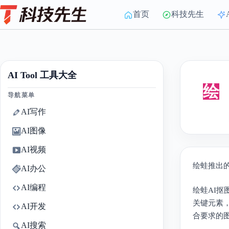
Skip
to
首页
科技先生
content
AI Tool 工具大全
绘
导航菜单
AI写作
AI图像
AI视频
绘蛙推出的
AI办公
AI编程
绘蛙AI
关键元素
AI开发
合要求的图
AI搜索