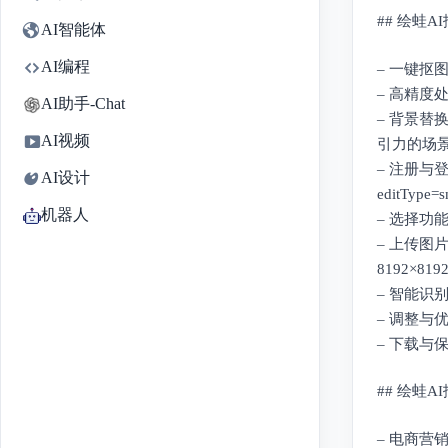
## 绘蛙
AI智能体
AI编程
– 一键
– 高精
AI助手-Chat
– 背景
AI视频
引力的场
– 注册与登录：
AI设计
editTyp
机器人
– 选择功
– 上传图
8192×81
– 智能识
– 调整与
– 下载与
## 绘蛙
– 电商