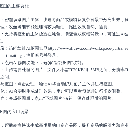
AI抠图的主要功能
抠图：智能识别图片主体，快速将商品或模特从复杂背景中分离出来，
度处理：发丝等细节能处理得较为精细，抠图效果自然、逼真。
替换：支持将抠出的主体放置在纯色、渐变色或模糊背景中，可通过AI
景。
访问绘蛙AI抠图官网https://www.ihuiwa.com/workspace/partial-re
e=smart-matting，注册账号并登录。
能：点击AI修图功能下，选择“智能抠图”功能。
片：上传需要处理的图片，文件大小需在20KB到15MB之间，分辨率在40
92之间。
别与抠图：点击处理，绘蛙AI将自动识别图片主体并进行抠图。
优化：AI会实时生成处理效果，用户可以查看预览并进行多次调整。
保存：完成抠图后，点击“下载图片”按钮，保存处理后的图片。
AI抠图的应用场景
营销：帮助商家快速生成高质量的电商产品图，提升商品的吸引力和专