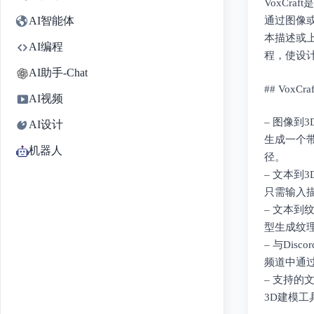
VoxCr
AI智能体
通过图像
本描述或上传
AI编程
程，使设
AI助手-Chat
## VoxC
AI视频
– 图像到
AI设计
生成一个
机器人
径。
– 文本到
只需输入描
– 文本到
型生成纹
– 与Dis
频道中通过
– 支持的
3D建模工