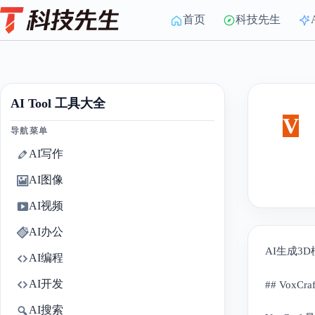
Skip
to
首页
科技先生
content
AI Tool 工具大全
V
导航菜单
AI写作
AI图像
AI视频
AI办公
AI生成3
AI编程
AI开发
## VoxCr
AI搜索