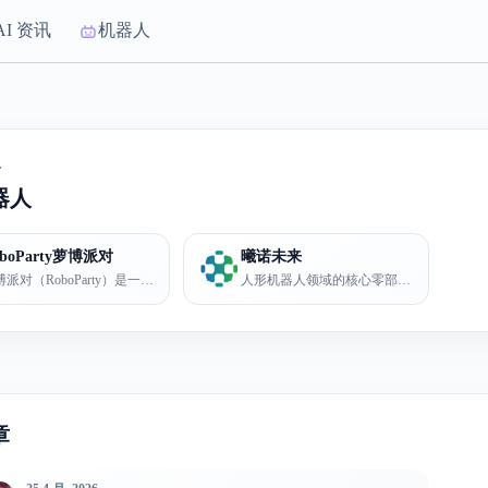
AI 资讯
机器人
合
器人
oboParty萝博派对
曦诺未来
萝博派对（RoboParty）是一家专注于人形机器人的前沿科技公...
人形机器人领域的核心零部件供应商，专注高自由度灵巧手、高扭矩密度...
章