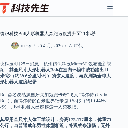
Skip
to
content
镜识科技Bolt人形机器人奔跑速度提升至11米/秒
rocky
25 4 月, 2026
AI时代
快科技4月25日消息，杭州镜识科技MirrorMe发布最新视
频，
其全尺寸人形机器人Bolt在室内环境中成功跑出11
米/秒（约39.6公里/小时）的惊人速度，再次刷新全球人
形机器人速度纪录
。
Bolt命名灵感源自牙买加短跑传奇“飞人”博尔特 (Usain
Bolt)，而博尔特的百米世界纪录是9.58秒（约10.44米/
秒），Bolt机器人已超越这一人类极限。
其采用全尺寸人体工学设计，身高175-177厘米，体重75
公斤，与普通成年男性体型相近，外观线条流畅，无外