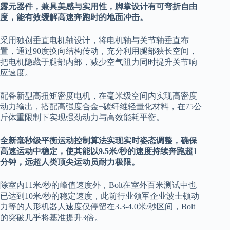
露元器件，兼具美感与实用性，脚掌设计有可弯折自由
度，能有效缓解高速奔跑时的地面冲击。
采用独创垂直电机轴设计，将电机轴与关节轴垂直布
置，通过90度换向结构传动，充分利用腿部狭长空间，
把电机隐藏于腿部内部，减少空气阻力同时提升关节响
应速度。
配备新型高扭矩密度电机，在毫米级空间内实现高密度
动力输出，搭配高强度合金+碳纤维轻量化材料，在75公
斤体重限制下实现强劲动力与高效能耗平衡。
全新毫秒级平衡运动控制算法实现实时姿态调整，确保
高速运动中稳定，使其能以9.5米/秒的速度持续奔跑超1
分钟，远超人类顶尖运动员耐力极限。
除室内11米/秒的峰值速度外，Bolt在室外百米测试中也
已达到10米/秒的稳定速度，此前行业领军企业波士顿动
力等的人形机器人速度仅停留在3.3-4.0米/秒区间，Bolt
的突破几乎将基准提升3倍。