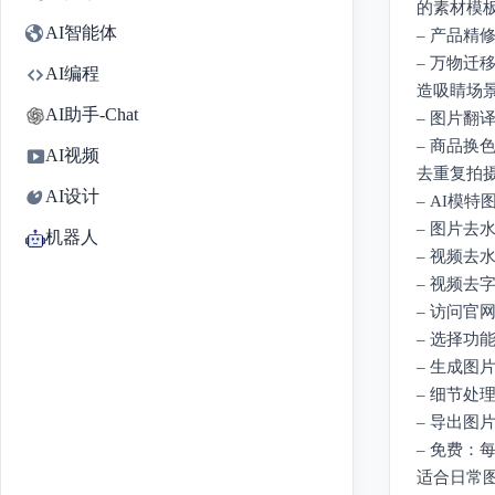
的素材模
AI智能体
– 产品精
– 万物
AI编程
造吸睛场
AI助手-Chat
– 图片
– 商品
AI视频
去重复拍
AI设计
– AI模
– 图片去
机器人
– 视频
– 视频
– 访问官
– 选择功
– 生成
– 细节
– 导出
– 免费：
适合日常