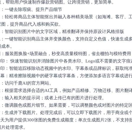
板，帮助用户快速制作爆款营销图。让跨境营销，更加简单。
修：一键去除瑕疵、提升产品细节
迁移：轻松将商品主体智能抠出并融入各种精美场景（如海滩、客厅、
景图，提升商品代入感和购买欲。
翻译：智能识别图片中的文字区域，精准翻译并保持原设计风格排版
换色：一键智能识别商品主体并变换颜色，支持自定义色值，快速生成多
摄成本。
特图：服装图换脸+场景融合，秒变高质量模特图，省去棚拍与模特费用
水印： 快速智能识别并消除图片中各类水印、Logo或不需要的文字
去水印：智能追踪移除动态视频中的水印、字幕条或品牌标识，获取纯
去字幕：精准擦除视频中的硬字幕或字幕条，方便添加多语言字幕或进
网：访问千鹿AI的官方网站。
能：根据需求选择合适的AI工具，例如产品精修、万物迁移、图片翻译
图片：输入相关的提示词；或者上传已有的图片进行处理。
处理：微调颜色或图片细节。如果需要，可以调整颜色或对图片的特定
图片：生成并下载图片。处理完成后，可以立即下载图片，用于商业或
每天为用户提供300张图的免费生成额度；单次生成图片2张，不支持
图片处理需求。