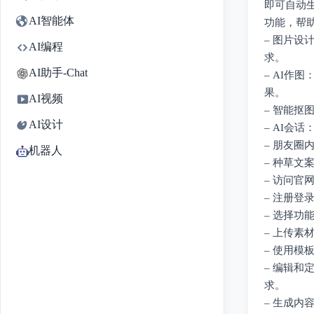
即可自动
AI智能体
功能，帮
– 图片
AI编程
求。
AI助手-Chat
– AI作
果。
AI视频
– 智能
AI设计
– AI会
– 朋友
机器人
– 种草
– 访问
– 注册
– 选择功
– 上传
– 使用
– 编辑
求。
– 生成